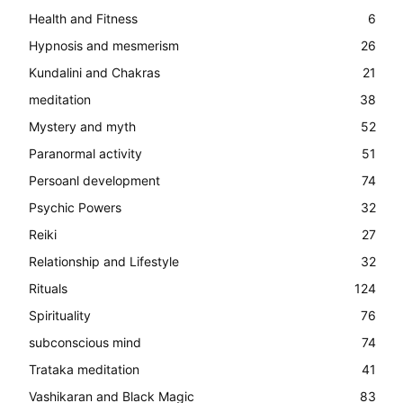
Health and Fitness
6
Hypnosis and mesmerism
26
Kundalini and Chakras
21
meditation
38
Mystery and myth
52
Paranormal activity
51
Persoanl development
74
Psychic Powers
32
Reiki
27
Relationship and Lifestyle
32
Rituals
124
Spirituality
76
subconscious mind
74
Trataka meditation
41
Vashikaran and Black Magic
83