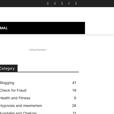
MAL
- Advertisment -
Category
Blogging
41
Check for Fraud
19
Health and Fitness
6
Hypnosis and mesmerism
26
Kundalini and Chakras
21