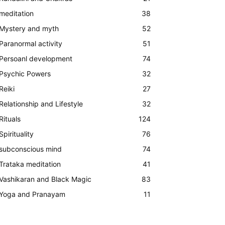
meditation
38
Mystery and myth
52
Paranormal activity
51
Persoanl development
74
Psychic Powers
32
Reiki
27
Relationship and Lifestyle
32
Rituals
124
Spirituality
76
subconscious mind
74
Trataka meditation
41
Vashikaran and Black Magic
83
Yoga and Pranayam
11