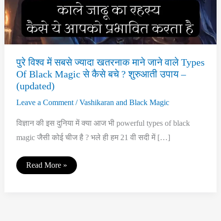
पुरे विश्व में सबसे ज्यादा खतरनाक माने जाने वाले Types
Of Black Magic से कैसे बचे ? शुरुआती उपाय –
(updated)
Leave a Comment
/
Vashikaran and Black Magic
विज्ञान की इस दुनिया में क्या आज भी powerful types of black
magic जैसी कोई चीज है ? भले ही हम 21 वी सदी में […]
पुरे
Read More »
विश्व
में
सबसे
ज्यादा
खतरनाक
माने
जाने