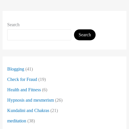
वाले
Types
Of
Black
Magic
Search
से
कैसे
Search
बचे
?
शुरुआती
उपाय
–
(updated)
Blogging
(41)
Check for Fraud
(19)
Health and Fitness
(6)
Hypnosis and mesmerism
(26)
Kundalini and Chakras
(21)
meditation
(38)