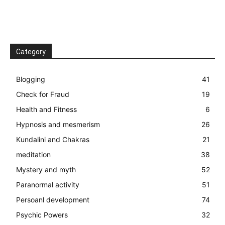
Category
Blogging
41
Check for Fraud
19
Health and Fitness
6
Hypnosis and mesmerism
26
Kundalini and Chakras
21
meditation
38
Mystery and myth
52
Paranormal activity
51
Persoanl development
74
Psychic Powers
32