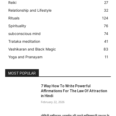
Reiki
27
Relationship and Lifestyle
32
Rituals
124
Spirituality
76
subconscious mind
74
Trataka meditation
41
Vashikaran and Black Magic
83
Yoga and Pranayam
11
MOST POPULAR
7 Way How To Write Powerful
Affirmations For The Law Of Attraction
in Hindi
February 22, 2026
मोहिनी वशीकरण आकर्षण की सबसे शक्तिशाली साधना के