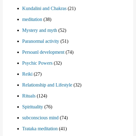
Kundalini and Chakras
(21)
meditation
(38)
Mystery and myth
(52)
Paranormal activity
(51)
Persoanl development
(74)
Psychic Powers
(32)
Reiki
(27)
Relationship and Lifestyle
(32)
Rituals
(124)
Spirituality
(76)
subconscious mind
(74)
Trataka meditation
(41)