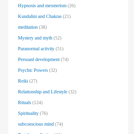
Hypnosis and mesmerism
(26)
Kundalini and Chakras
(21)
meditation
(38)
Mystery and myth
(52)
Paranormal activity
(51)
Persoanl development
(74)
Psychic Powers
(32)
Reiki
(27)
Relationship and Lifestyle
(32)
Rituals
(124)
Spirituality
(76)
subconscious mind
(74)