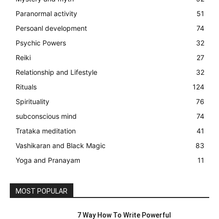
Paranormal activity
51
Persoanl development
74
Psychic Powers
32
Reiki
27
Relationship and Lifestyle
32
Rituals
124
Spirituality
76
subconscious mind
74
Trataka meditation
41
Vashikaran and Black Magic
83
Yoga and Pranayam
11
MOST POPULAR
7 Way How To Write Powerful