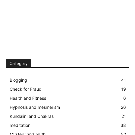
Category
Blogging
41
Check for Fraud
19
Health and Fitness
6
Hypnosis and mesmerism
26
Kundalini and Chakras
21
meditation
38
Mystery and myth
52