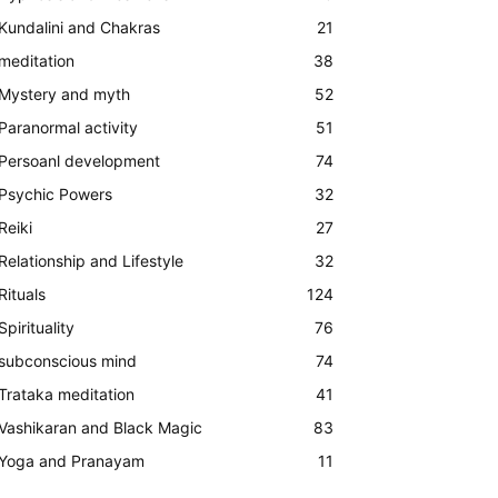
Kundalini and Chakras
21
meditation
38
Mystery and myth
52
Paranormal activity
51
Persoanl development
74
Psychic Powers
32
Reiki
27
Relationship and Lifestyle
32
Rituals
124
Spirituality
76
subconscious mind
74
Trataka meditation
41
Vashikaran and Black Magic
83
Yoga and Pranayam
11