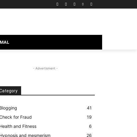
MAL
- Advertisment -
Category
Blogging
41
Check for Fraud
19
Health and Fitness
6
Hypnosis and mesmerism
26