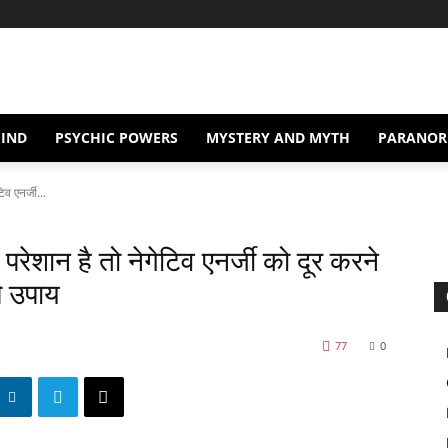
IND
PSYCHIC POWERS
MYSTERY AND MYTH
PARANOR
िव एनर्जी...
े परेशान है तो नेगेटिव एनर्जी को दूर करने
े उपाय
77
0