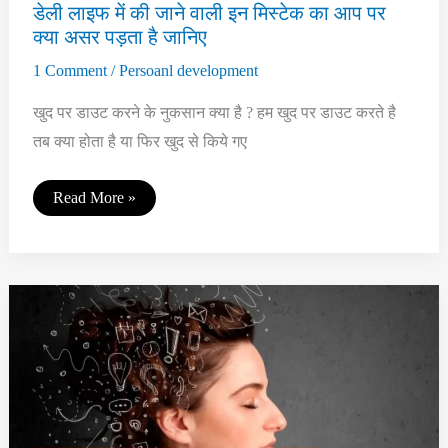
डेली लाइफ में की जाने वाली इन मिस्टेक का आप पर
क्या असर पड़ता है जानिए
1 Comment
/
Persoanl development
खुद पर डाउट करने के नुकसान क्या है ? हम खुद पर डाउट करते है
तब क्या होता है या फिर खुद से किये गए
डेली
Read More »
लाइफ
में
की
जाने
वाली
इन
मिस्टेक
का
आप
पर
क्या
असर
पड़ता
है
जानिए