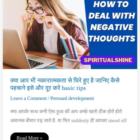
करे
और
छटी
इंद्री
का
जागरण
संभव
बनाए
–
simple
method
क्या आप भी नकारात्मकता से घिरे हुए है जानिए कैसे
पहचाने इसे और दूर करे basic tips
Leave a Comment
/
Persoanl development
क्या आपके साथ कभी ऐसा हुआ की आप अच्छे खासे ठीक होते होते
अचानक बीमार पड़ जाते है. या फिर suddenly ही आपका mood off
क्या
Read More »