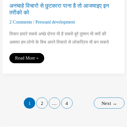
का
अनचाहे विचारो से छुटकारा पाना है तो आजमाइए इन
रहस्य
तरीको को
2 Comments
/
Persoanl development
विचार हमारे सबसे अच्छे दोस्त भी है सबसे बुरे दुश्मन भी क्यों की
अक्सर हम लोगो के बिच अपने विचारो से लोकप्रिय भी बन सकते
अनचाहे
Read More »
विचारो
से
छुटकारा
पाना
है
तो
आजमाइए
इन
तरीको
1
2
…
4
Next
→
को