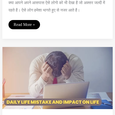
क्या आपने अपने आसपास ऐसे लोगो को भी देखा है जो अक्सर जल्दी में
रहते है। ‌ऐसे लोग हमेशा भागते हुए से नजर आते है।
अनचाहे
Read More »
और
एक
ही
बात
बार
बार
सोचने
की
प्रॉब्लम
से
कैसे
छुटकारा
पाए
?