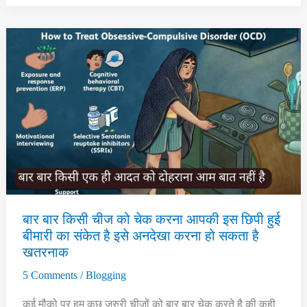
के
6
मुख्य
लक्षण
जिन्हे
आपको
समझना
चाहिए
बार बार किसी चीज को चेक करना आपकी इस छिपी हुई
बीमारी का संकेत है इसे अनदेखा करना हो सकता है
खतरनाक
5 Comments
/
Blogging
कई मौको पर हम कुछ जरुरी चीजों को बार बार चेक करते है की कही