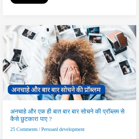
आप
भी
नकारात्मकता
से
घिरे
हुए
है
जानिए
कैसे
पहचाने
इसे
और
दूर
करे
basic
tips
अनचाहे और एक ही बात बार बार सोचने की प्रॉब्लम से
कैसे छुटकारा पाए ?
25 Comments
/
Persoanl development