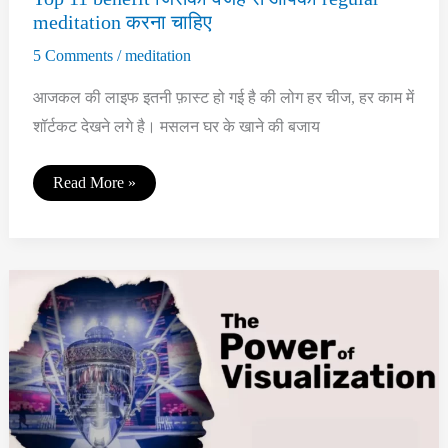
meditation करना चाहिए
5 Comments
/
meditation
आजकल की लाइफ इतनी फ़ास्ट हो गई है की लोग हर चीज, हर काम में
शॉर्टकट देखने लगे है। मसलन घर के खाने की बजाय
Top
Read More »
11
benefit
जिसकी
वजह
से
आपको
regular
meditation
करना
चाहिए