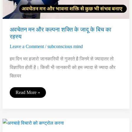
अवचेतन मन और कल्पना शक्ति के जादू के बिच का
रहस्य
Leave a Comment
/
subconscious mind
हम दिन भर हजारो जानकारियों से गुजरते है जिनमे से ज्यादातर तो
विज्ञापित होती है। किसी भी जानकारी को हम ज्यादा से ज्यादा और
क्लियर
अवचेतन
Read More »
मन
और
कल्पना
शक्ति
के
जादू
के
बिच