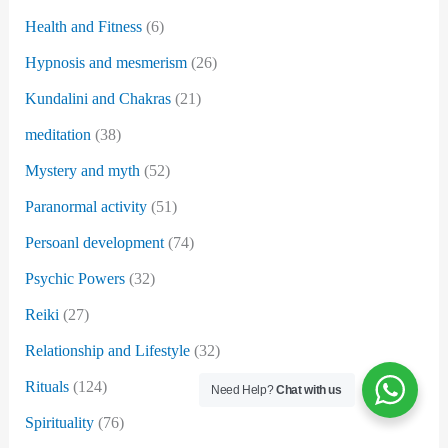
Health and Fitness
(6)
Hypnosis and mesmerism
(26)
Kundalini and Chakras
(21)
meditation
(38)
Mystery and myth
(52)
Paranormal activity
(51)
Persoanl development
(74)
Psychic Powers
(32)
Reiki
(27)
Relationship and Lifestyle
(32)
Rituals
(124)
Need Help?
Chat with us
Spirituality
(76)