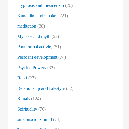
Hypnosis and mesmerism
(26)
Kundalini and Chakras
(21)
meditation
(38)
Mystery and myth
(52)
Paranormal activity
(51)
Persoanl development
(74)
Psychic Powers
(32)
Reiki
(27)
Relationship and Lifestyle
(32)
Rituals
(124)
Spirituality
(76)
subconscious mind
(74)