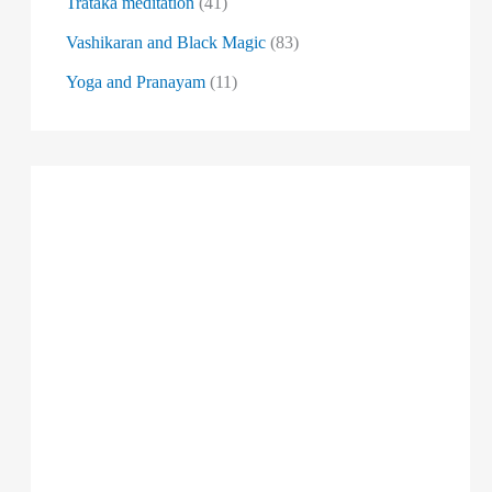
Trataka meditation
(41)
Vashikaran and Black Magic
(83)
Yoga and Pranayam
(11)