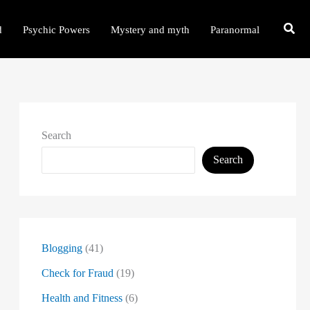
d
Psychic Powers
Mystery and myth
Paranormal
Search
Search
Blogging
(41)
Check for Fraud
(19)
Health and Fitness
(6)