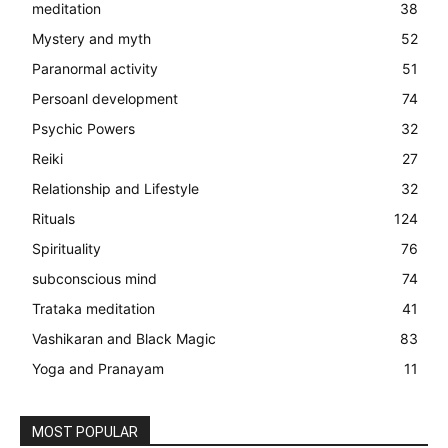
meditation
38
Mystery and myth
52
Paranormal activity
51
Persoanl development
74
Psychic Powers
32
Reiki
27
Relationship and Lifestyle
32
Rituals
124
Spirituality
76
subconscious mind
74
Trataka meditation
41
Vashikaran and Black Magic
83
Yoga and Pranayam
11
MOST POPULAR