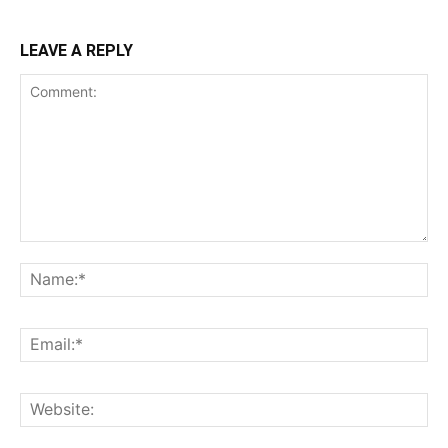
LEAVE A REPLY
Comment:
Na
Ema
Web