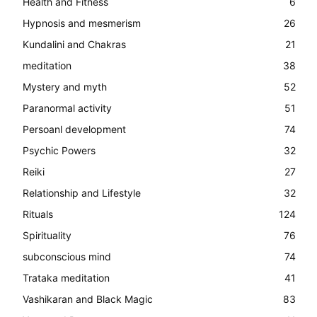
Health and Fitness
6
Hypnosis and mesmerism
26
Kundalini and Chakras
21
meditation
38
Mystery and myth
52
Paranormal activity
51
Persoanl development
74
Psychic Powers
32
Reiki
27
Relationship and Lifestyle
32
Rituals
124
Spirituality
76
subconscious mind
74
Trataka meditation
41
Vashikaran and Black Magic
83