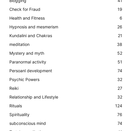
Blogging
41
Check for Fraud
19
Health and Fitness
6
Hypnosis and mesmerism
26
Kundalini and Chakras
21
meditation
38
Mystery and myth
52
Paranormal activity
51
Persoanl development
74
Psychic Powers
32
Reiki
27
Relationship and Lifestyle
32
Rituals
124
Spirituality
76
subconscious mind
74