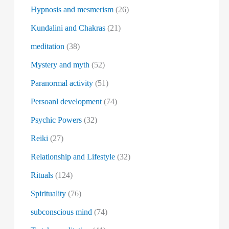
Hypnosis and mesmerism
(26)
Kundalini and Chakras
(21)
meditation
(38)
Mystery and myth
(52)
Paranormal activity
(51)
Persoanl development
(74)
Psychic Powers
(32)
Reiki
(27)
Relationship and Lifestyle
(32)
Rituals
(124)
Spirituality
(76)
subconscious mind
(74)