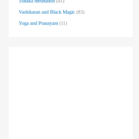
Trataka meditation
(41)
Vashikaran and Black Magic
(83)
Yoga and Pranayam
(11)