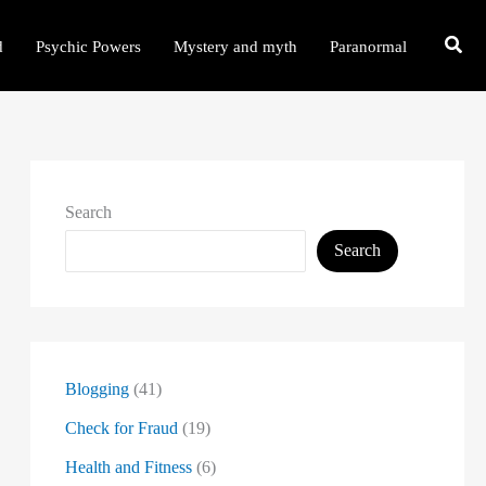
d
Psychic Powers
Mystery and myth
Paranormal
Search
Search
Blogging
(41)
Check for Fraud
(19)
Health and Fitness
(6)