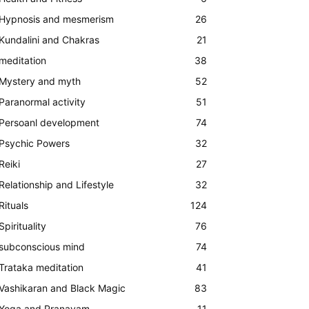
Hypnosis and mesmerism
26
Kundalini and Chakras
21
meditation
38
Mystery and myth
52
Paranormal activity
51
Persoanl development
74
Psychic Powers
32
Reiki
27
Relationship and Lifestyle
32
Rituals
124
Spirituality
76
subconscious mind
74
Trataka meditation
41
Vashikaran and Black Magic
83
Yoga and Pranayam
11