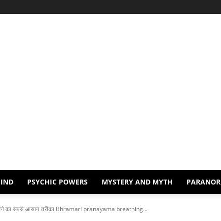
IND
PSYCHIC POWERS
MYSTERY AND MYTH
PARANOR
स करने का सबसे आसान तरीका Bhramari pranayama breathing...