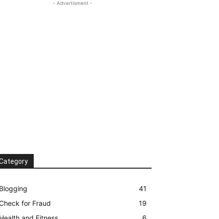
- Advertisment -
Category
Blogging
41
Check for Fraud
19
Health and Fitness
6