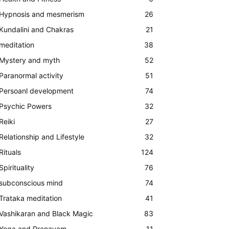
Hypnosis and mesmerism
26
Kundalini and Chakras
21
meditation
38
Mystery and myth
52
Paranormal activity
51
Persoanl development
74
Psychic Powers
32
Reiki
27
Relationship and Lifestyle
32
Rituals
124
Spirituality
76
subconscious mind
74
Trataka meditation
41
Vashikaran and Black Magic
83
Yoga and Pranayam
11