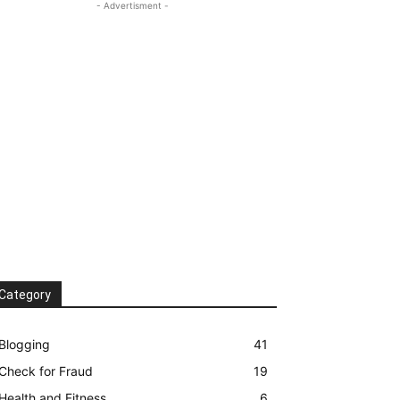
- Advertisment -
Category
Blogging
41
Check for Fraud
19
Health and Fitness
6