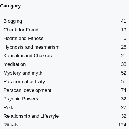
Category
Blogging
41
Check for Fraud
19
Health and Fitness
6
Hypnosis and mesmerism
26
Kundalini and Chakras
21
meditation
38
Mystery and myth
52
Paranormal activity
51
Persoanl development
74
Psychic Powers
32
Reiki
27
Relationship and Lifestyle
32
Rituals
124